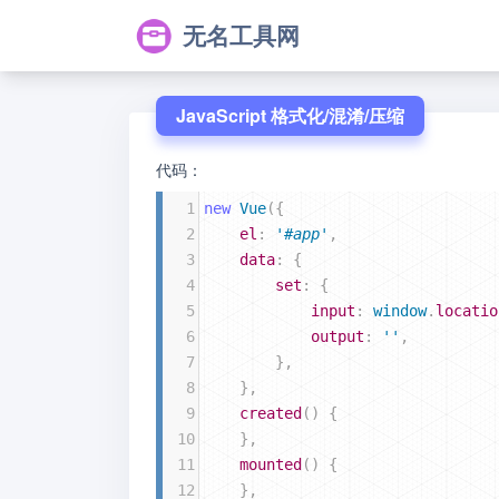
无名工具网
JavaScript 格式化/混淆/压缩
代码：
1
new
Vue
({
2
el
: 
'#app'
,
3
data
: {
4
set
: {
5
input
: 
window
.
locatio
6
output
: 
''
,
7
        },
8
    },
9
created
() {
10
    },
11
mounted
() {
12
    },