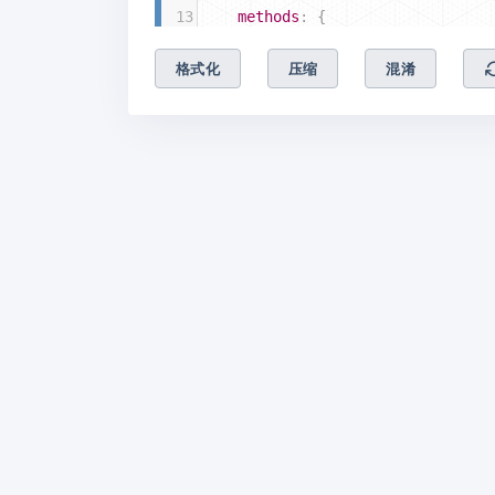
13
methods
: {
14
    },
格式化
压缩
混淆
15
})
16