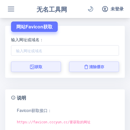
无名工具网
未登录
网站Favicon获取
输入网址或域名：
获取
清除缓存
说明
Favicon获取接口：
https://favicon.cccyun.cc/要获取的网址