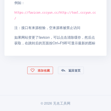
例如：
https://favicon.cccyun.cc/http://tool.cccyun.cc
/
注：接口有来源校验，空来源将被禁止访问
如果网站变更了favicon，可以点击清除缓存，然后点
获取，在跳转后的页面按Ctrl+F5即可显示最新的图标
添加收藏
返回首页
© 2026 无名工具网