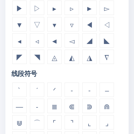
▶
▷
▸
▹
►
▻
▼
▽
▾
▿
◀
◁
◂
◃
◄
◅
◢
◣
◤
◥
◬
◭
◮
∇
线段符号
`
ˊ
ᐟ
‐
‑
‒
―
⁃
≣
⋐
⋑
⋒
⋓
⌒
⌜
⌝
⌞
⌟