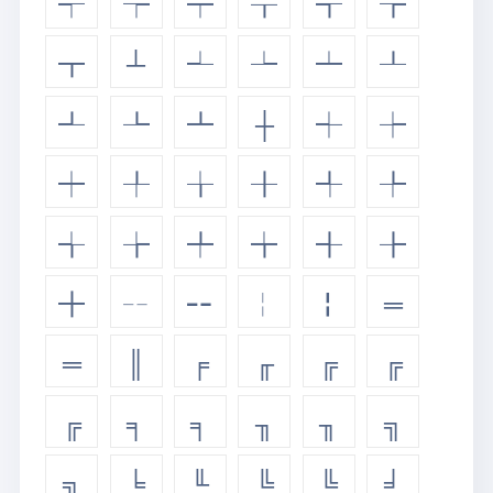
┭
┮
┯
┰
┱
┲
┳
┴
┵
┶
┷
┸
┹
┺
┻
┼
┽
┾
┿
╀
╁
╂
╃
╄
╅
╆
╇
╈
╉
╊
╋
╌
╍
╎
╏
═
═
║
╒
╓
╔
╔
╔
╕
╕
╖
╖
╗
╗
╘
╙
╚
╚
╛