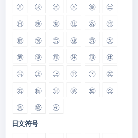
㊊
㊋
㊌
㊍
㊎
㊏
㊐
㊑
㊒
㊓
㊔
㊕
㊖
㊗
㊘
㊙
㊚
㊛
㊜
㊝
㊞
㊟
㊠
㊡
㊢
㊣
㊤
㊥
㊦
㊧
㊨
㊩
㊪
㊫
㊬
㊭
㊮
㊯
㊰
日文符号