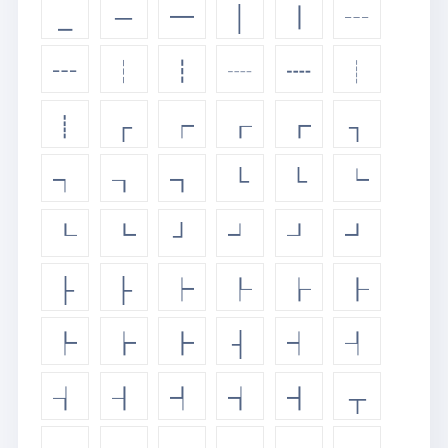
⎯
─
━
│
┃
┄
┅
┆
┇
┈
┉
┊
┋
┌
┍
┎
┏
┐
┑
┒
┓
└
└
┕
┖
┗
┘
┙
┚
┛
├
├
┝
┞
┟
┠
┡
┢
┣
┤
┥
┦
┧
┨
┩
┪
┫
┬