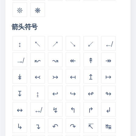
❊
❋
箭头符号
↕
↖
↗
↘
↙
↚
↛
↜
↝
↞
↟
↠
↡
↢
↣
↤
↥
↦
↧
↨
↩
↪
↫
↬
↭
↮
↯
↰
↱
↲
↳
↴
↶
↷
↸
↹