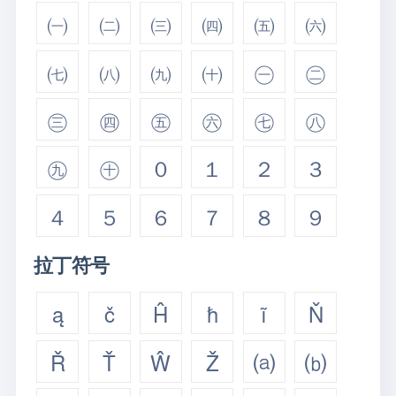
㈠
㈡
㈢
㈣
㈤
㈥
㈦
㈧
㈨
㈩
㊀
㊁
㊂
㊃
㊄
㊅
㊆
㊇
㊈
㊉
０
１
２
３
４
５
６
７
８
９
拉丁符号
ą
č
Ĥ
ħ
ĩ
Ň
Ř
Ť
Ŵ
Ž
⒜
⒝