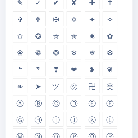
✎
✓
✔
✘
✚
✝
✞
✟
✠
✡
✦
✧
✩
✪
✮
✯
✹
✿
❀
❁
❂
❄
❅
❆
❝
❞
❣
❤
❥
❦
❧
➤
ツ
㋡
卍
웃
Ⓐ
Ⓑ
Ⓒ
Ⓓ
Ⓔ
Ⓕ
Ⓖ
Ⓗ
Ⓘ
Ⓙ
Ⓚ
Ⓛ
Ⓜ
Ⓝ
Ⓞ
Ⓟ
Ⓠ
Ⓡ