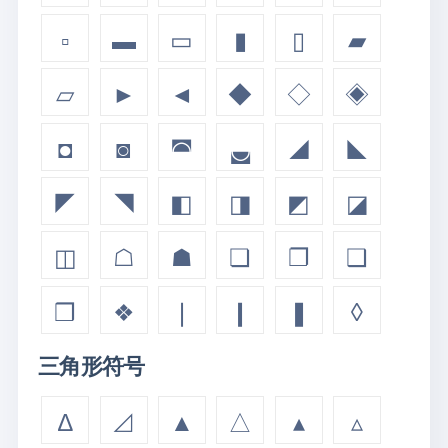
▫
▬
▭
▮
▯
▰
▱
►
◄
◆
◇
◈
◘
◙
◚
◛
◢
◣
◤
◥
◧
◨
◩
◪
◫
☖
☗
❏
❐
❑
❒
❖
❘
❙
❚
◊
三角形符号
∆
⊿
▲
△
▴
▵