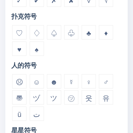
扑克符号
♡
♢
♤
♧
♣
♦
♥
♠
人的符号
☹
☺
☻
☿
♀
♂
〠
ヅ
ツ
㋡
웃
유
ü
ت
星星符号