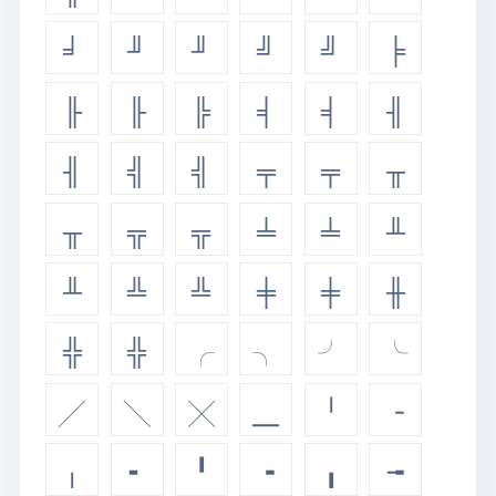
╛
╜
╜
╝
╝
╞
╟
╟
╠
╡
╡
╢
╢
╣
╣
╤
╤
╥
╥
╦
╦
╧
╧
╨
╨
╩
╩
╪
╪
╫
╬
╬
╭
╮
╯
╰
╱
╲
╳
╴
╵
╶
╷
╸
╹
╺
╻
╼