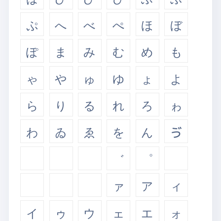
ぷ
へ
べ
ぺ
ほ
ぼ
ぽ
ま
み
む
め
も
ゃ
や
ゅ
ゆ
ょ
よ
ら
り
る
れ
ろ
ゎ
わ
ゐ
ゑ
を
ん
ゔ
ゕ
ゖ
゚
゛
゜
ゝ
ゞ
ゟ
゠
ァ
ア
ィ
イ
ゥ
ウ
ェ
エ
ォ