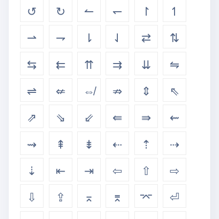
↺
↻
↼
↽
↾
↿
⇀
⇁
⇂
⇃
⇄
⇅
⇆
⇇
⇈
⇉
⇊
⇋
⇌
⇍
⇎
⇏
⇕
⇖
⇗
⇘
⇙
⇚
⇛
⇜
⇝
⇞
⇟
⇠
⇡
⇢
⇣
⇤
⇥
⇦
⇧
⇨
⇩
⇪
⌅
⌆
⌤
⏎