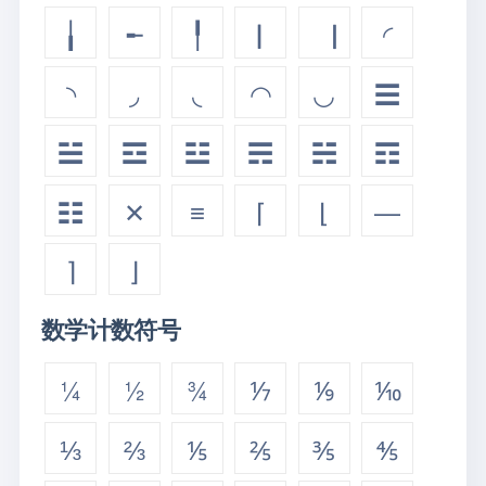
╽
╾
╿
▏
▕
◜
◝
◞
◟
◠
◡
☰
☱
☲
☳
☴
☵
☶
☷
✕
≡
⌈
⌊
—
⌉
⌋
数学计数符号
¼
½
¾
⅐
⅑
⅒
⅓
⅔
⅕
⅖
⅗
⅘