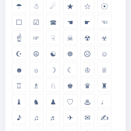
☂
☃
☄
★
☆
☉
☐
☑
☎
☚
☛
☜
☝
☞
☟
☠
☢
☣
☪
☮
☯
☸
☹
☺
☻
☼
☽
☾
♔
♕
♖
♗
♘
♚
♛
♜
♝
♞
♟
♡
♨
♩
♪
♫
♬
✈
✉
✍