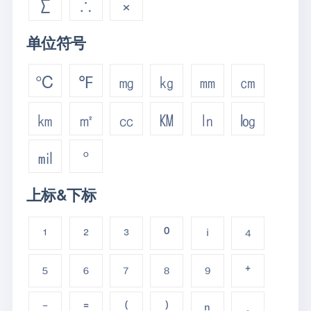
∑
∴
×
单位符号
℃
℉
㎎
㎏
㎜
㎝
㎞
㎡
㏄
㏎
㏑
㏒
㏕
°
上标&下标
¹
²
³
⁰
ⁱ
⁴
⁵
⁶
⁷
⁸
⁹
⁺
⁻
⁼
⁽
⁾
ⁿ
₀