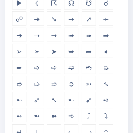
▶
☇
☈
☊
☋
☌
☍
➔
➘
➙
➚
➛
➜
➝
➞
➟
➠
➡
➢
➣
➤
➥
➦
➧
➨
➩
➪
➫
➬
➭
➮
➯
➱
➲
➳
➴
➵
➶
➷
➸
➹
➺
➻
➼
➽
➾
⤴
⤵
↵
↓
↔
←
→
↑