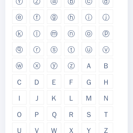
Ⓨ
Ⓩ
ⓐ
ⓑ
ⓒ
ⓓ
ⓔ
ⓕ
ⓖ
ⓗ
ⓘ
ⓙ
ⓚ
ⓛ
ⓜ
ⓝ
ⓞ
ⓟ
ⓠ
ⓡ
ⓢ
ⓣ
ⓤ
ⓥ
ⓦ
ⓧ
ⓨ
ⓩ
Ａ
Ｂ
Ｃ
Ｄ
Ｅ
Ｆ
Ｇ
Ｈ
Ｉ
Ｊ
Ｋ
Ｌ
Ｍ
Ｎ
Ｏ
Ｐ
Ｑ
Ｒ
Ｓ
Ｔ
Ｕ
Ｖ
Ｗ
Ｘ
Ｙ
Ｚ