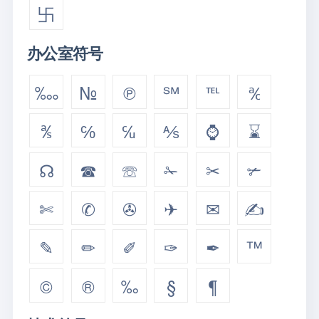
卐
办公室符号
‱
№
℗
℠
℡
℀
℁
℅
℆
⅍
⌚
⌛
☊
☎
☏
✁
✂
✃
✄
✆
✇
✈
✉
✍
✎
✏
✐
✑
✒
™
©
®
‰
§
¶