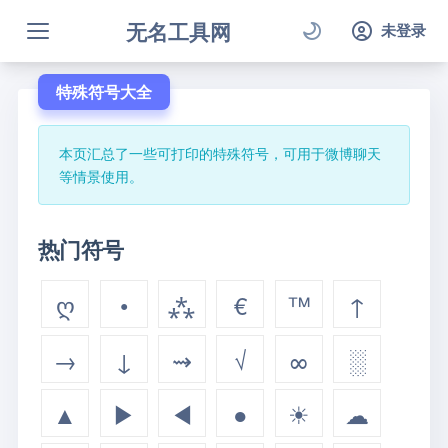
无名工具网
未登录
特殊符号大全
本页汇总了一些可打印的特殊符号，可用于微博聊天
等情景使用。
热门符号
ღ
•
⁂
€
™
↑
→
↓
⇝
√
∞
░
▲
▶
◀
●
☀
☁