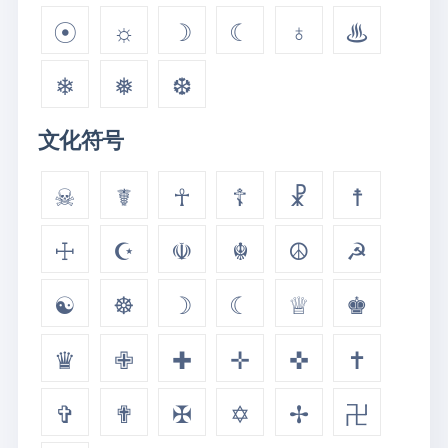
☉
☼
☽
☾
♁
♨
❄
❅
❆
文化符号
☠
☤
☥
☦
☧
☨
☩
☪
☫
☬
☮
☭
☯
☸
☽
☾
♕
♚
♛
✙
✚
✛
✜
✝
✞
✟
✠
✡
✢
卍