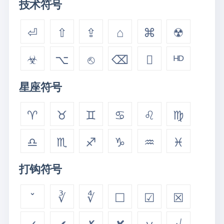
技术符号
⏎
⇧
⇪
⌂
⌘
☢
☣
⌥
⎋
⌫

ᴴᴰ
星座符号
♈
♉
♊
♋
♌
♍
♎
♏
♐
♑
♒
♓
打钩符号
ˇ
∛
∜
☐
☑
☒
✓
✔
✗
✘
∨
√