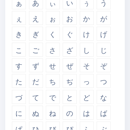
ぁ
あ
ぃ
い
ぅ
う
ぇ
え
ぉ
お
か
が
き
ぎ
く
ぐ
け
げ
こ
ご
さ
ざ
し
じ
す
ず
せ
ぜ
そ
ぞ
た
だ
ち
ぢ
っ
つ
づ
て
で
と
ど
な
に
ぬ
ね
の
は
ば
ぱ
ひ
び
ぴ
ふ
ぶ