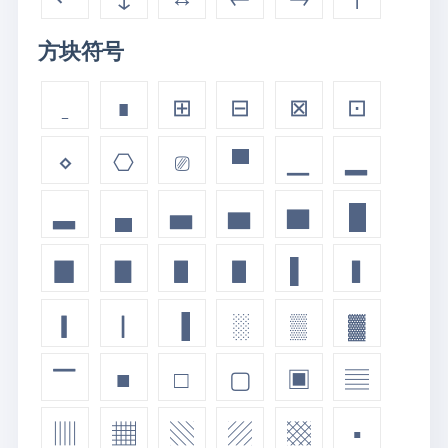
方块符号
ˍ
∎
⊞
⊟
⊠
⊡
⋄
⎔
⎚
▀
▁
▂
▃
▄
▅
▆
▇
█
▉
▊
▋
▋
▌
▍
▎
▏
▐
░
▒
▓
▔
■
□
▢
▣
▤
▥
▦
▧
▨
▩
▪