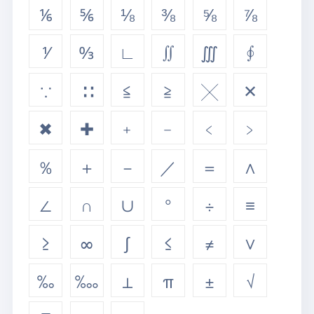
⅙
⅚
⅛
⅜
⅝
⅞
⅟
↉
∟
∬
∭
∮
∵
∷
≦
≧
╳
✕
✖
✚
﹢
﹣
﹤
﹥
％
＋
－
／
＝
∧
∠
∩
∪
°
÷
≡
≥
∞
∫
≤
≠
∨
‰
‱
⊥
π
±
√