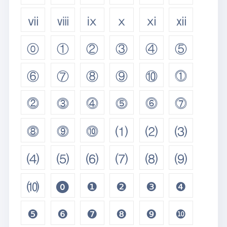
ⅶ
ⅷ
ⅸ
ⅹ
ⅺ
ⅻ
⓪
①
②
③
④
⑤
⑥
⑦
⑧
⑨
⑩
⓵
⓶
⓷
⓸
⓹
⓺
⓻
⓼
⓽
⓾
⑴
⑵
⑶
⑷
⑸
⑹
⑺
⑻
⑼
⑽
⓿
❶
❷
❸
❹
❺
❻
❼
❽
❾
❿