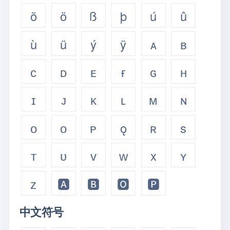
õ
ö
ß
þ
ú
û
ù
ü
ý
ÿ
ᴀ
ʙ
ᴄ
ᴅ
ᴇ
ғ
ɢ
ʜ
ɪ
ᴊ
ᴋ
ʟ
ᴍ
ɴ
ᴏ
ᴏ
ᴘ
ǫ
ʀ
s
ᴛ
ᴜ
ᴠ
ᴡ
x
ʏ
ᴢ
🅰
🅱
🅾
🅿
中文符号