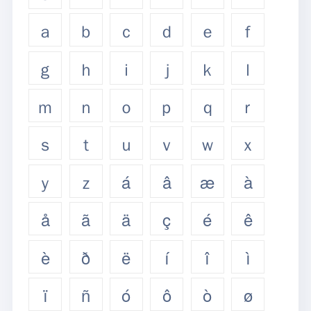
ａ
ｂ
ｃ
ｄ
ｅ
ｆ
ｇ
ｈ
ｉ
ｊ
ｋ
ｌ
ｍ
ｎ
ｏ
ｐ
ｑ
ｒ
ｓ
ｔ
ｕ
ｖ
ｗ
ｘ
ｙ
ｚ
á
â
æ
à
å
ã
ä
ç
é
ê
è
ð
ë
í
î
ì
ï
ñ
ó
ô
ò
ø