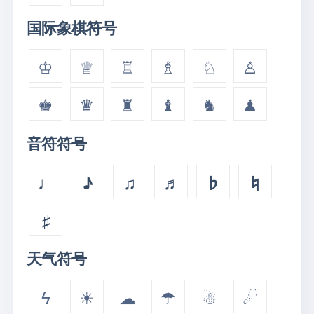
国际象棋符号
♔
♕
♖
♗
♘
♙
♚
♛
♜
♝
♞
♟
音符符号
♩
♪
♫
♬
♭
♮
♯
天气符号
ϟ
☀
☁
☂
☃
☄