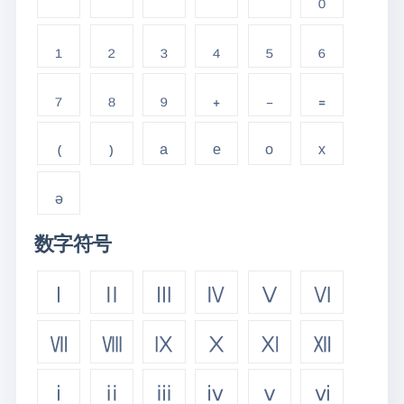
₁
₂
₃
₄
₅
₆
₇
₈
₉
₊
₋
₌
₍
₎
ₐ
ₑ
ₒ
ₓ
ₔ
数字符号
Ⅰ
Ⅱ
Ⅲ
Ⅳ
Ⅴ
Ⅵ
Ⅶ
Ⅷ
Ⅸ
Ⅹ
Ⅺ
Ⅻ
ⅰ
ⅱ
ⅲ
ⅳ
ⅴ
ⅵ