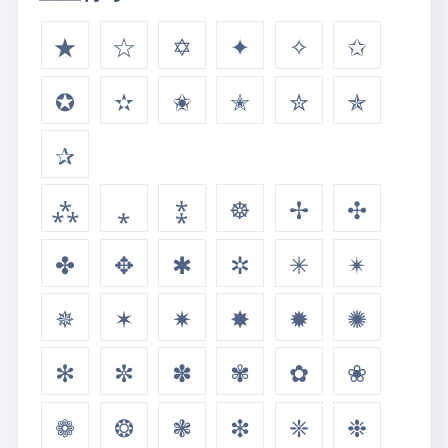
★
☆
✡
✦
✧
✩
✪
✫
✬
✭
✮
✯
✰
⁂
⁎
⁑
☸
✢
✣
✤
✥
✱
✲
✳
✴
✵
✶
✷
✸
✹
✺
✻
✼
✽
✾
✿
❀
❁
❂
❃
❇
❈
❉