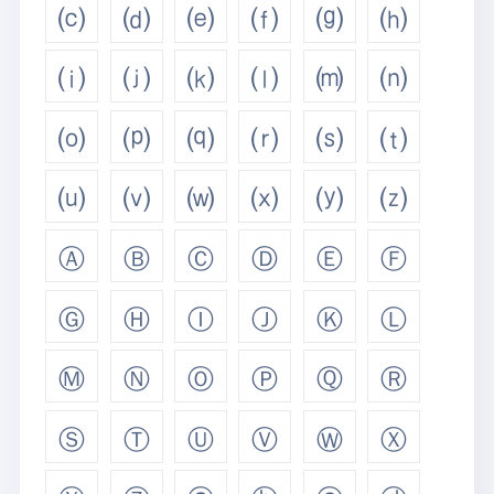
⒞
⒟
⒠
⒡
⒢
⒣
⒤
⒥
⒦
⒧
⒨
⒩
⒪
⒫
⒬
⒭
⒮
⒯
⒰
⒱
⒲
⒳
⒴
⒵
Ⓐ
Ⓑ
Ⓒ
Ⓓ
Ⓔ
Ⓕ
Ⓖ
Ⓗ
Ⓘ
Ⓙ
Ⓚ
Ⓛ
Ⓜ
Ⓝ
Ⓞ
Ⓟ
Ⓠ
Ⓡ
Ⓢ
Ⓣ
Ⓤ
Ⓥ
Ⓦ
Ⓧ