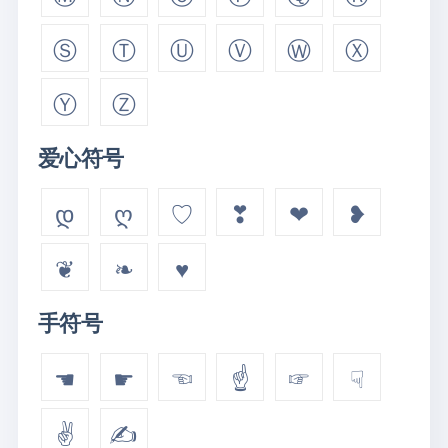
Ⓢ
Ⓣ
Ⓤ
Ⓥ
Ⓦ
Ⓧ
Ⓨ
Ⓩ
爱心符号
დ
ღ
♡
❣
❤
❥
❦
❧
♥
手符号
☚
☛
☜
☝
☞
☟
✌
✍