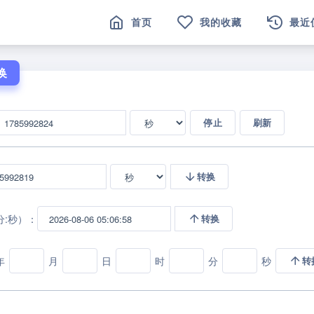
首页
我的收藏
最近
换
停止
刷新
转换
分:秒）：
转换
年
月
日
时
分
秒
转