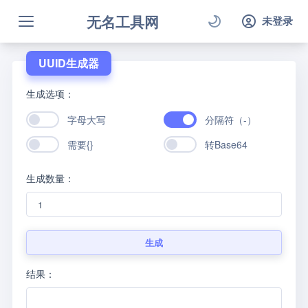
无名工具网
未登录
UUID生成器
生成选项：
字母大写
分隔符（-）
需要{}
转Base64
生成数量：
生成
结果：